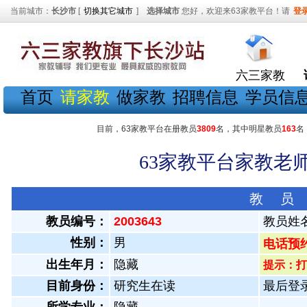
当前城市：
长沙市
[
切换其它城市
]
选择城市
您好，欢迎来63家教平台！请
登
六三家教
首页
请家教
做家教
招聘信息
学员信
目前，63家教平台在册教员
3809
名，其中明星教员
163
名
63家教平台家教老师
教 员
教员编号：
2003643
教员姓
性别：
男
电话预
出生年月：
隐藏
提示：打
目前身份：
研究生在读
最后登录：