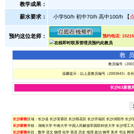
教学成果：
薪水要求：
小学50/h 初中70/h 高中100/h
【
预约这位老师：
预约电话: 1521
教
教员编号（200
温馨提示：以上是教员编号（2003643）
长沙63家教
长沙家教
区域：
长沙县
长沙芙蓉区
长沙雨花区
长沙开福区
长沙浏阳市
长沙
长沙家教
学校：
湖南大学
中南大学
中国人民解放军国防科技大学
长沙理工大
长沙家教
科目：
数学
语文
物理
化学
英语
历史
地理
政治
钢琴
美术
书法
网球