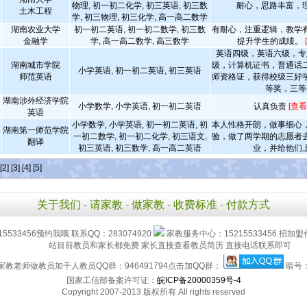
物理, 初一初二化学, 初三英语, 初三数
耐心，思路丰富，
土木工程
学, 初三物理, 初三化学, 高一高二数学
湖南农业大学
初一初二英语, 初一初二数学, 初三数
有耐心，注重逻辑，教学
金融学
学, 高一高二数学, 高三数学
提升学生的成绩。
英语四级，英语六级，专
湖南城市学院
级，计算机证书，普通话
小学英语, 初一初二英语, 初三英语
师范英语
师资格证，获得校级三好
等奖，三等
湖南涉外经济学院
小学数学, 小学英语, 初一初二英语
认真负责
[查看
英语
小学数学, 小学英语, 初一初二英语, 初
本人性格开朗，做事细心
湖南第一师范学院
一初二数学, 初一初二化学, 初三语文,
验，做了两学期的志愿者
翻译
初三英语, 初三数学, 高一高二英语
业，并给他们
[2]
[3]
[4]
[5]
关于我们
-
请家教
-
做家教
-
收费标准
-
付款方式
15533456预约我哦 联系QQ：283074920
家教服务中心：15215533456 招加盟
站目前教员和家长都免费 家长直接查看教员简历 直接电话联系即可
家教老师做教员加千人教员QQ群：946491794点击加QQ群：
暗号
国家工信部备案许可证：
皖ICP备20000359号-4
Copyright 2007-2013 版权所有 All rights reserved