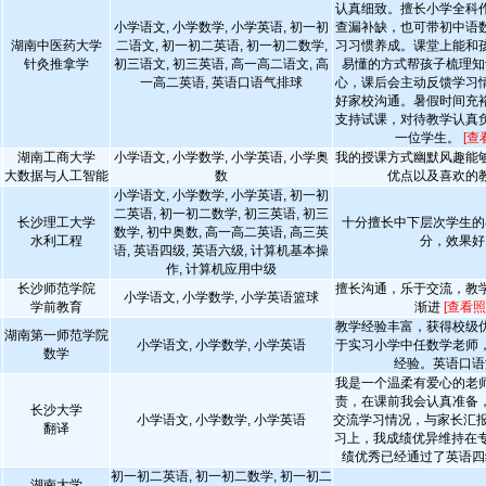
认真细致。擅长小学全科
小学语文, 小学数学, 小学英语, 初一初
查漏补缺，也可带初中语
湖南中医药大学
二语文, 初一初二英语, 初一初二数学,
习习惯养成。课堂上能和
针灸推拿学
初三语文, 初三英语, 高一高二语文, 高
易懂的方式帮孩子梳理知
一高二英语, 英语口语气排球
心，课后会主动反馈学习
好家校沟通。暑假时间充
支持试课，对待教学认真
一位学生。
[查
湖南工商大学
小学语文, 小学数学, 小学英语, 小学奥
我的授课方式幽默风趣能
大数据与人工智能
数
优点以及喜欢的
小学语文, 小学数学, 小学英语, 初一初
二英语, 初一初二数学, 初三英语, 初三
长沙理工大学
十分擅长中下层次学生的
数学, 初中奥数, 高一高二英语, 高三英
水利工程
分，效果好
语, 英语四级, 英语六级, 计算机基本操
作, 计算机应用中级
长沙师范学院
擅长沟通，乐于交流，教
小学语文, 小学数学, 小学英语篮球
学前教育
渐进
[查看照
教学经验丰富，获得校级
湖南第一师范学院
小学语文, 小学数学, 小学英语
于实习小学中任数学老师
数学
经验。英语口语
我是一个温柔有爱心的老
责，在课前我会认真准备
长沙大学
小学语文, 小学数学, 小学英语
交流学习情况，与家长汇报
翻译
习上，我成绩优异维持在专
绩优秀已经通过了英语四
初一初二英语, 初一初二数学, 初一初二
湖南大学