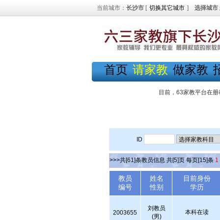
当前城市：
长沙市
[
切换其它城市
]
选择城市
首页
请家教
做家教
目前，63家教平台在册
ID
>>>共[61]条教员信息 共[5]页 每页[15]条
1
教员
姓名
目前身份
编号
性别
学历
刘教员
本科在读
2003655
(男)