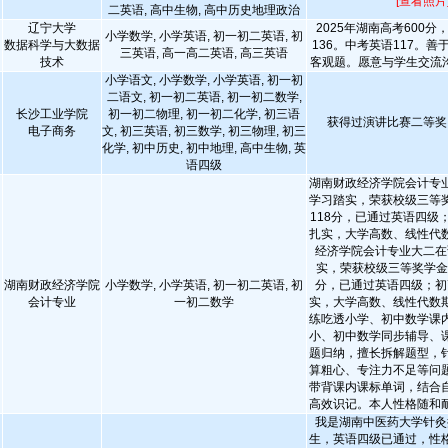
[查看照片
二英语, 高中生物, 高中历史地理政治
辽宁大学
2025年湖南高考600分
小学数学, 小学英语, 初一初二英语, 初
数据科学与大数据
136。中考英语117。
三英语, 高一高二英语, 高三英语
技术
客观题。愿意与学生交流
小学语文, 小学数学, 小学英语, 初一初
二语文, 初一初二英语, 初一初二数学,
长沙工业学院
初一初二物理, 初一初二化学, 初三语
获得过演讲比赛二等奖
电子商务
文, 初三英语, 初三数学, 初三物理, 初三
化学, 初中历史, 初中地理, 高中生物, 英
语四级
湖南财政经济学院会计专
学习踏实，荣获校级三等
118分，已通过英语四级
扎实，大学高数、线性代
经济学院会计专业大二在
实，荣获校级三等奖学金
湖南财政经济学院
小学数学, 小学英语, 初一初二英语, 初
分，已通过英语四级；初
会计专业
一初二数学
实，大学高数、线性代数
练吃透小学、初中数学课
小、初中数学同步辅导、
题归纳，擅长拆解题型，
算粗心、专注力不足等问
带背课内课标单词，结合
高效识记。本人性格随和
我是湖南中医药大学针灸
生，英语四级已通过，性