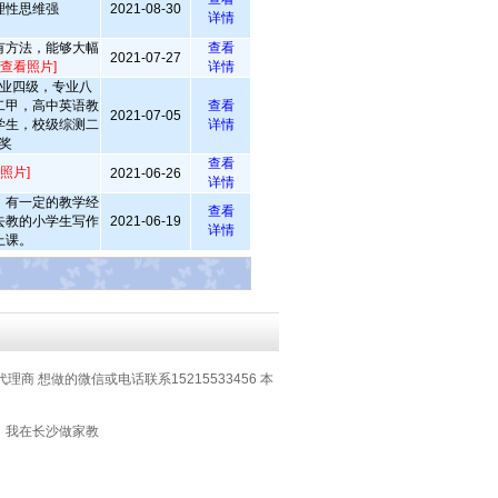
理性思维强
2021-08-30
详情
有方法，能够大幅
查看
2021-07-27
[查看照片]
详情
业四级，专业八
二甲，高中英语教
查看
2021-07-05
学生，校级综测二
详情
奖
查看
照片]
2021-06-26
详情
，有一定的教学经
查看
去教的小学生写作
2021-06-19
详情
上课。
代理商 想做的微信或电话联系15215533456 本
：我在长沙做家教