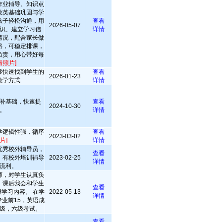
作业辅导、知识点
数英基础巩固与学
孩子轻松沟通，用
查看
2026-05-07
识、建立学习信
详情
情况，配合家长做
裕，可稳定排课，
负责，用心带好每
看照片]
够快速找到学生的
查看
2026-01-23
教学方式
详情
补基础，快速提
查看
2024-10-30
。
详情
学逻辑性强，循序
查看
2023-03-02
片]
详情
优秀校外辅导员，
查看
，有校外培训辅导
2023-02-25
详情
流利。
师，对学生认真负
，课后我会和学生
查看
学习内容。 在学
2022-05-13
详情
业前15，英语成
级，六级考试。
查看