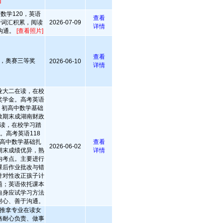
]
，数学120，英语
查看
善于词汇积累，阅读
2026-07-09
详情
沟通。
[查看照片]
查看
，奥赛三等奖
2026-06-10
详情
业大二在读，在校
奖学金。高考英语
；初高中数学基础
数期末成湖南财政
读，在校学习踏
。高考英语118
高中数学基础扎
查看
2026-06-02
期末成绩优异，熟
详情
内考点。主要进行
课后作业批改与错
针对性改正孩子计
题；英语依托课本
自身应试学习方法
耐心、善于沟通。
推拿专业在读女
格耐心负责、做事