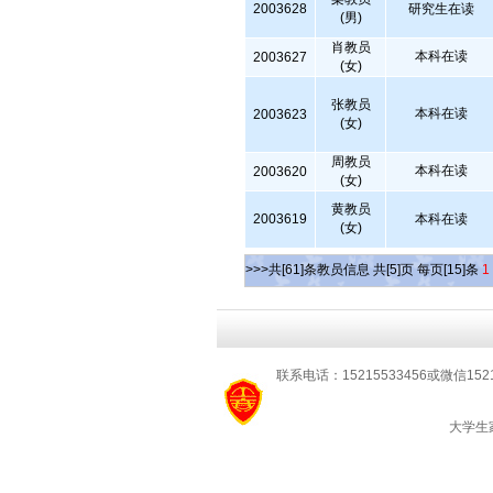
2003628
研究生在读
(男)
肖教员
本科在读
2003627
(女)
张教员
本科在读
2003623
(女)
周教员
本科在读
2003620
(女)
黄教员
2003619
本科在读
(女)
>>>共[61]条教员信息 共[5]页 每页[15]条
1
联系电话：15215533456或微信152
大学生