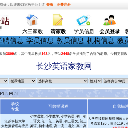
您好，欢迎来63家教平台！请
登录
免费注册
六三家教
请家教
学员信息
会员登录
招聘信息
学员信息
教员信息
机构信息
教
教员
3809
名，其中明星教员
163
名，帮助
2448
名学员找到了合适的老师。今日更新教
长沙英语家教网
[2]
[3]
[4]
[5]
学校
可教授课程
自我描
专业
小学语文, 小学数学, 小学英语, 初一初
大学在读期间获得国家人民
江苏科技大学
二语文, 初一初二英语, 初三语文, 初三
考语文120，英语119，
大数据管理与应用
英语, 初中地理, 高一高二语文, 高一高