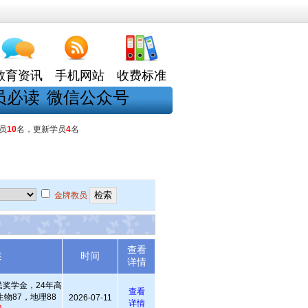
教育资讯
手机网站
收费标准
员必读
微信公众号
员
10
名，更新学员
4
名
金牌教员
查看
述
时间
详情
奖学金，24年高
查看
生物87，地理88
2026-07-11
详情