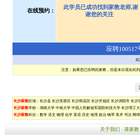
此学员已成功找到家教老师,谢
在线预约：
谢您的关注
应聘1005
此
注意：如果您已应聘此家教，但是未出现在此列
长沙家教
区域：
长沙县
长沙芙蓉区
长沙雨花区
长沙开福区
长沙浏阳市
长沙
长沙家教
学校：
湖南大学
中南大学
中国人民解放军国防科技大学
长沙理工大
长沙家教
科目：
数学
语文
物理
化学
英语
历史
地理
政治
钢琴
美术
书法
网球
关于我们
-
请家教