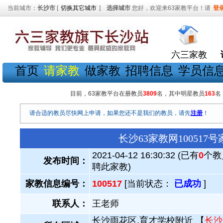
当前城市：
长沙市
[
切换其它城市
]
选择城市
您好，欢迎来63家教平台！请
登
六三家教
首页
请家教
做家教
招聘信息
学员信
目前，63家教平台在册教员
3809
名，其中明星教员
163
名
请合适的教员尽快网上申请，如果您还不是我们的教员，请先
注册
！
长沙63家教网10051
2021-04-12 16:30:32 (已有
0
个教
发布时间：
聘此家教)
家教信息编号：
100517
[当前状态：
已成功
]
联系人：
王老师
长沙雨花区.育才学校附近 【
长沙