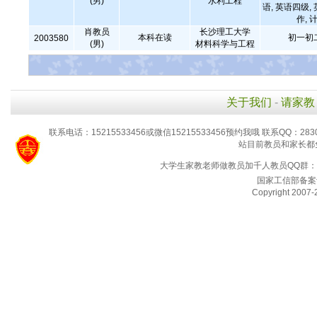
(男)
水利工程
语, 英语四级,
作,
肖教员
长沙理工大学
本科在读
初一初
2003580
(男)
材料科学与工程
关于我们
-
请家教
联系电话：15215533456或微信15215533456预约我哦 联系QQ：2830
站目前教员和家长都
大学生家教老师做教员加千人教员QQ群：94
国家工信部备案
Copyright 2007-