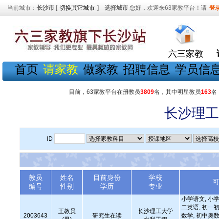
当前城市：
长沙市
[
切换其它城市
]
选择城市
您好，欢迎来63家教平台！请
登
六三家教
首页
请家教
做家教
招聘信息
学员信
目前，63家教平台在册教员
3809
名，其中明星教员
163
名
长沙理工
ID
教员
姓名
目前身份
学校
编号
性别
学历
专业
小学语文, 小学
二英语, 初一初
王教员
长沙理工大学
2003643
研究生在读
数学, 初中奥数