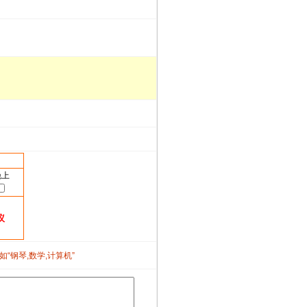
晚上
议
如“钢琴,数学,计算机”