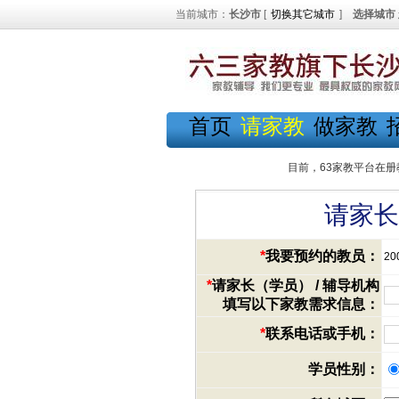
当前城市：
长沙市
[
切换其它城市
]
选择城市
首页
请家教
做家教
目前，63家教平台在册
请家长
*
我要预约的教员：
20
*
请家长（学员） / 辅导机构
填写以下家教需求信息：
*
联系电话或手机：
学员性别：