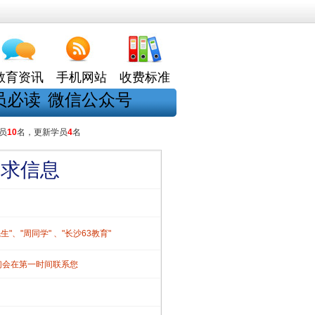
教育资讯
手机网站
收费标准
员必读
微信公众号
员
10
名，更新学员
4
名
需求信息
、"周同学" 、"长沙63教育"
们会在第一时间联系您