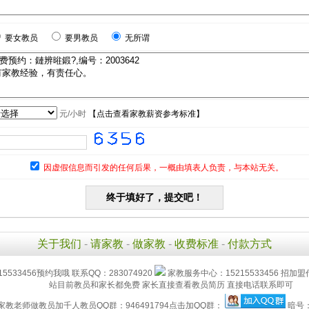
要女教员
要男教员
无所谓
元/小时
【
点击查看家教薪资参考标准
】
因虚假信息而引发的任何后果，一概由填表人负责，与本站无关。
关于我们
-
请家教
-
做家教
-
收费标准
-
付款方式
15533456预约我哦 联系QQ：283074920
家教服务中心：15215533456 招加盟
站目前教员和家长都免费 家长直接查看教员简历 直接电话联系即可
家教老师做教员加千人教员QQ群：946491794点击加QQ群：
暗号