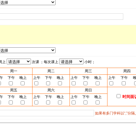
周上
次课 ；每次课上
小时；
周一
周二
周三
周四
午
下午
晚上
上午
下午
晚上
上午
下午
晚上
上午
下午
周五
周六
周日
时间面
午
下午
晚上
上午
下午
晚上
上午
下午
晚上
如果有多门学科以“,”分隔,