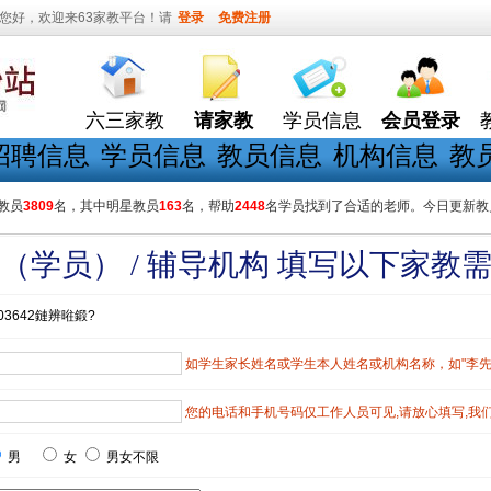
您好，欢迎来63家教平台！请
登录
免费注册
六三家教
请家教
学员信息
会员登录
招聘信息
学员信息
教员信息
机构信息
教
教员
3809
名，其中明星教员
163
名，帮助
2448
名学员找到了合适的老师。今日更新教
（学员） / 辅导机构 填写以下家教
03642鏈辨暀鍛?
如学生家长姓名或学生本人姓名或机构名称，如"李先生"
您的电话和手机号码仅工作人员可见,请放心填写,我
男
女
男女不限