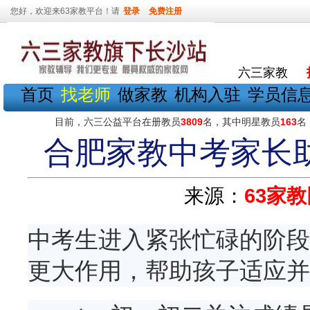
您好，欢迎来63家教平台！请
登录
免费注册
六三家教
首页
找老师
做家教
机构入驻
学员信
目前，六三公益平台在册教员
3809
名，其中明星教员
163
名
合肥家教中考家长
来源：
63家教
中考生进入紧张忙碌的阶段
更大作用，帮助孩子适应并